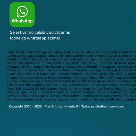
Se estiver no celular, só clicar no
Ícone do whatsapp acima!
Tags: Locação de Video games, Aluguel de Xbox 360, aluguel kinect, locação Kinect R
Video Games Jacarepaguá, aluguel de video games rio de janeiro, aluguel de kinect ri
world Cup 2014, locação de video games, festa infantil, sipat, Aluguel de Xbox para f
Virtual, Playstation VR, PS VR, PSVR, Locação de Cockpit VR, Botafogo, Barra da Tijuc
Alguguel de PS4, Aluguel de Xbox para Festas, Festa Infantil, Videogame para festas,
Russa, Simulador de Fórmula 1, Simulador de Corrida, Locação de Cockpit, Logitech G2
Dance, Kit Festa, Just Dance 2018, Campeonato de Fifa, Copa do Mundo Russia, Futebol
Aluguel Botafogo, eSports, Endomarketing, Promoção, Festa, PS4, PSVR, Logitech G29
Gamer, Videogame para festa, Festa tema Minecraft, Festa de Aniversário Videogames
Locação de Videogames Barra da Tijuca, Playstation 5, Fifa 25, Just Dance 21, Ps5, A
Zona Sul, Locação de videogames, festa gamer, videogame para festas, festa em casa,
2023, Aluguel de Oculus Quest 2 meta, Aluguel de Videogames para festa gamer, Fe
EA FC 25, PS5, PSVR2, Meta Quest 2, Meta Quest 3, Videogames para Festas, Fifa 25, Ea 
Gamer para torneios de e‑sports, Locação de simuladores de corrida VR, festa gamer
Copyright 2010 - 2026 | Play Entretenimento ® | Todos os direitos reservados.