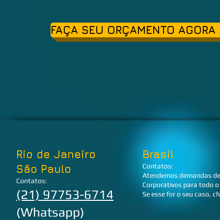
FAÇA SEU ORÇAMENTO AGORA M
Rio de Janeiro
Brasil
Contatos:
São Paulo
Atendemos
demandas de 
Contatos:
Corporativos para todo o 
(21) 97753-6714
Se esse for o seu caso, 
(Whatsapp)