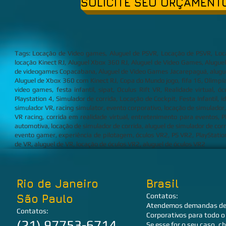
SOLICITE SEU ORÇAMENTO
Tags: Locação de Video games, Aluguel de PSVR, Locação de PSVR, Locaç
locação Kinect RJ, Aluguel Xbox 360 RJ, Aluguel de Video Games, Alugue
de videogames Copacabana, Aluguel de Video Games Jacarepaguá, aluguel d
Aluguel de Xbox 360 com Kinect RJ, Copa do Mundo jogo, fifa 16, Olimpíad
video games, festa infantil, sipat, Oculus Rift VR, Realidade virtual, ó
Playstation 4, Simulador de corrida, Locação de Cockpit, Festa Infantil, id
simulador VR, racing simulator, evento corporativo, locação de simulador
VR racing, corrida em realidade virtual, entretenimento para eventos, P
automotiva, locação de simulador de corrida, aluguel de simulador de cor
evento gamer, experiência de pilotagem, óculos VR2, PS VR2, PlayStatio
de VR, aluguel de VR, locação de óculos VR2, aluguel de óculos VR2
Rio de Janeiro
Brasil
Contatos:
São Paulo
Atendemos
demandas de 
Contatos:
Corporativos para todo o 
(21) 97753-6714
Se esse for o seu caso, 