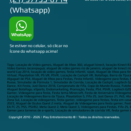
(Whatsapp)
Se estiver no celular, só clicar no
Ícone do whatsapp acima!
Tags: Locação de Video games, Aluguel de Xbox 360, aluguel kinect, locação Kinect R
Video Games Jacarepaguá, aluguel de video games rio de janeiro, aluguel de kinect ri
world Cup 2014, locação de video games, festa infantil, sipat, Aluguel de Xbox para f
Virtual, Playstation VR, PS VR, PSVR, Locação de Cockpit VR, Botafogo, Barra da Tijuc
Alguguel de PS4, Aluguel de Xbox para Festas, Festa Infantil, Videogame para festas,
Russa, Simulador de Fórmula 1, Simulador de Corrida, Locação de Cockpit, Logitech G2
Dance, Kit Festa, Just Dance 2018, Campeonato de Fifa, Copa do Mundo Russia, Futebol
Aluguel Botafogo, eSports, Endomarketing, Promoção, Festa, PS4, PSVR, Logitech G29
Gamer, Videogame para festa, Festa tema Minecraft, Festa de Aniversário Videogames
Locação de Videogames Barra da Tijuca, Playstation 5, Fifa 25, Just Dance 21, Ps5, A
Zona Sul, Locação de videogames, festa gamer, videogame para festas, festa em casa,
2023, Aluguel de Oculus Quest 2 meta, Aluguel de Videogames para festa gamer, Fe
EA FC 25, PS5, PSVR2, Meta Quest 2, Meta Quest 3, Videogames para Festas, Fifa 25, Ea 
Gamer para torneios de e‑sports, Locação de simuladores de corrida VR, festa gamer
Copyright 2010 - 2026 | Play Entretenimento ® | Todos os direitos reservados.